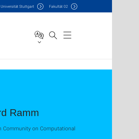
Uni
versität Stuttgart
F
akultät
02
ard Ramm
ean Community on Computational