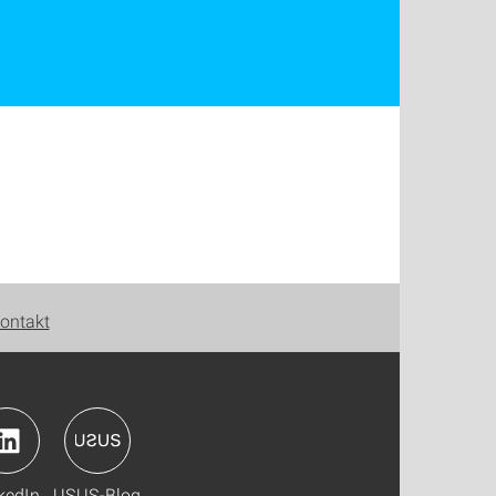
ontakt
kedIn
USUS-Blog