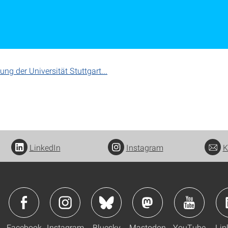
ung der Universität Stuttgart...
LinkedIn
Instagram
K
Facebook
Instagram
Bluesky
Mastodon
YouTube
Lin